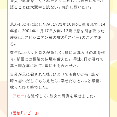
震災で家族を亡くされた方々に対して、同列に並べて
語ることは大変申し訳ない。お許し願いたい。
思わせぶりに記したが、1991年10月6日生まれで、14
年前に2004年１月17日夕刻、12歳で息を引き取った
愛娘は、アビシニアン種の猫の「アビー」のことであ
る。
数年以上ペットロスが激しく、庭に写真入りの墓を作
り、部屋には桐製の仏壇を備えた。 早速、日が暮れて
真っ暗な庭に出て、墓に手を合わせた。
自分が天に召された後、ひとりでも良いから、誰か
時々思いだしてもらえたら、幸せだなと、ふと感傷に
耽ったひと時でした。
「
アビー
」を追悼して、彼女の写真を載せました。
(愛娘「アビー」)